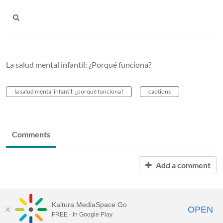
La salud mental infantil: ¿Porqué funciona?
la salud mental infantil: ¿porqué funciona?
captions
Comments
Add a comment
Kaltura MediaSpace Go
OPEN
FREE - In Google Play
MediaSpace™
video portal
by
Kaltura